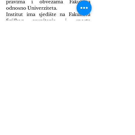
pravima i obvezama Fakulteta
odnosno Univerziteta.
Institut ima sjedište na Fakultetu
fizičkog vaspitanja i sporta
Univerziteta u Banjoj Luci.
Lokacija:
Univerzitetski grad
Bulevar vojvode Petra Bojovića 1A
Banja Luka
Republika Srpska
Bosna i Hercegovina
Telefon:
+387 51 312 280
(dekanat)
+387 51 312 611
(centrala)
E-pošta:
info@ffvs.unibl.org
Fakultet fizičkog vaspitanja i
sporta 2020