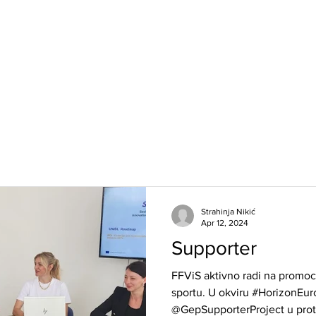
eni
e-student
e-pošta
Biblioteka
LTETU
STUDIJE
NAUKA
MEĐUNAROD
Strahinja Nikić
Apr 12, 2024
Supporter
FFViS aktivno radi na promoc
sportu. U okviru #HorizonEur
@GepSupporterProject u prot