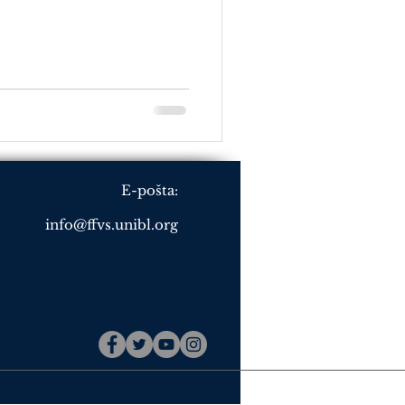
E-pošta:
info@ffvs.unibl.org