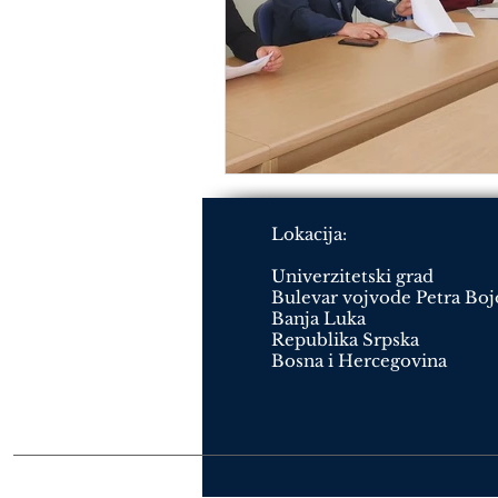
Lokacija:
Univerzitetski grad
Bulevar vojvode Petra Boj
Banja Luka
Republika Srpska
Bosna i Hercegovina