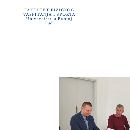
e-zaposl
FAKULTET FIZIČKOG
VA
SPITANJA I SPORTA
Univerzitet u Banjoj
O FAKU
Luci