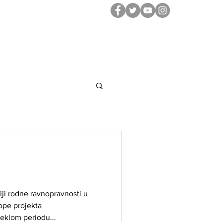
NA SARADNJA
INSTITUT ZA SPORT
iji rodne ravnopravnosti u
ope projekta
eklom periodu...