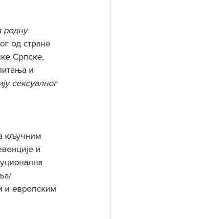
 родну 
ог од стране 
ке Српске, 
питања и 
ју сексуалног 
 
са кључним 
евенције и 
туционална 
ља/
м и европским 