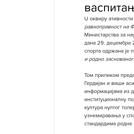
васпитањ
U оквиру ативности
равноправност на Ф
Министарства за на
дана 29. децембра 
спорта одржана је 
и родно заснованог
Том приликом предс
Гердијан и виши аси
информацијама из д
институционалну по
култура нултог тол
узнемиравања у спо
стандардима родне 