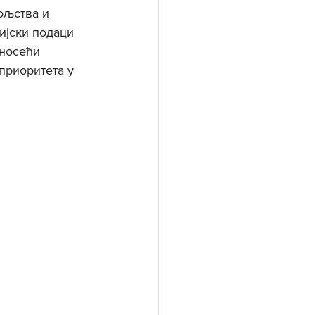
ољства и 
ијски подаци 
носећи 
риоритета у 