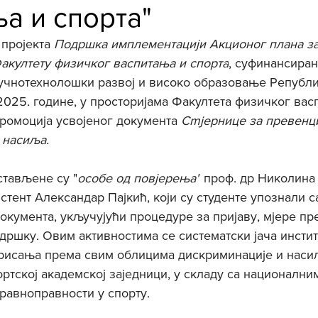
а и спорта"
 пројекта
 Подршка имплементацији Акционог плана за
акултету физичког васпитања и спорта
, суфинансиран
учнотехнолошки развој и високо образовање Републи
2025. године, у просторијама Факултета физичког вас
промоција усвојеног документа 
Сmjернице за превенци
 насиља.
тављене су "
особе од повјерења"
 проф. др Николина
стент Александар Пајкић, који су студенте упознали 
окумента, укључујући процедуре за пријаву, мјере пр
дршку. Овим активностима се систематски јача инсти
ерисања према свим облицима дискриминације и наси
ртској академској заједници, у складу са национални
равноправности у спорту.