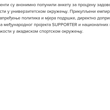
денти су анонимно попунили анкету за процјену задов
сти у универзитетском окружењу. Прикупљени емпир
напређење политика и мјера подршке, директно допри
а међународног пројекта SUPPORTER и националних п
акости у акадмском спортском окружењу.