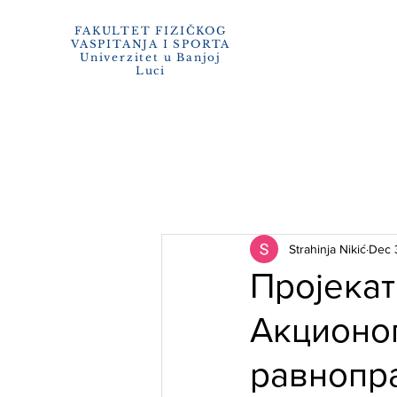
e-zaposl
FAKULTET FIZIČKOG
VA
SPITANJA I SPORTA
Univerzitet u Banjoj
O FAKU
Luci
Strahinja Nikić
Dec 
Пројека
Акционог
равнопра