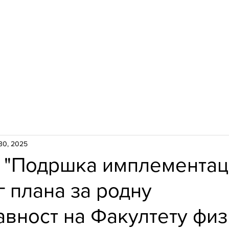
eni
e-student
e-pošta
Biblioteka
LTETU
STUDIJE
NAUKA
MEĐUNAROD
30, 2025
т "Подршка имплементац
 плана за родну
вност на Факултету физ