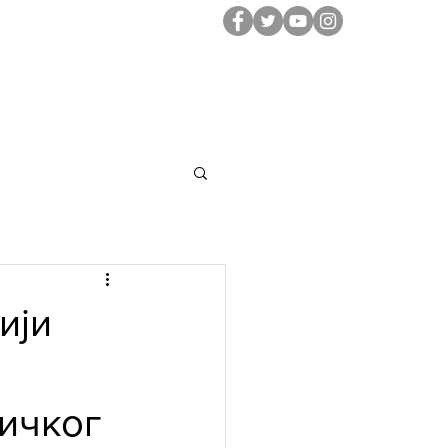
NA SARADNJA
INSTITUT ZA SPORT
ији
ичког