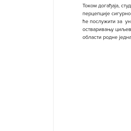
Током догађаја, сту
перцепције сигурно
ће послужити за  у
остваривању циљев
области родне једн