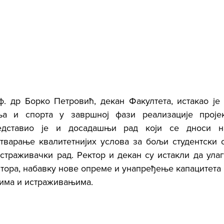
. др Борко Петровић, декан Факултета, истакао је д
а и спорта у завршној фази реализације пројект
едставио је и досадашњи рад који се дноси н
тварање квалитетнијих услова за бољи студентски ст
страживачки рад. Ректор и декан су истакли да улаг
тора, набавку нове опреме и унапређење капацитета к
њима и истраживањима.