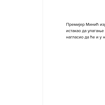
Премијер Минић изр
истакао да улагање
нагласио да ће и у