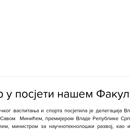
eni
e-student
e-pošta
Biblioteka
LTETU
STUDIJE
NAUKA
MEĐUNAROD
 у посјети нашем Факул
ког васпитања и спорта посјетила је делегација Вл
 Савом  Минићем, премијером Владе Републике Српс
ем, министром за научнотехнолошки развој, као и