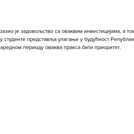
азио је задовољство са оваквим инвестицијама, а том
 у студенте представља улагање у будућност Републик
 наредном периоду оваква пракса бити приоритет.