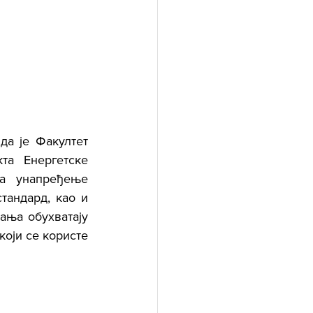
а је Факултет 
а Енергетске 
а унапређење 
андард, као и 
ања обухватају 
оји се користе 