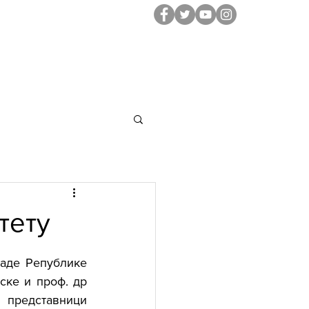
NA SARADNJA
INSTITUT ZA SPORT
тету
аде Републике 
ке и проф. др 
 представници 