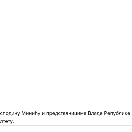
осподину Минићу и представницима Владе Републике 
лтету.