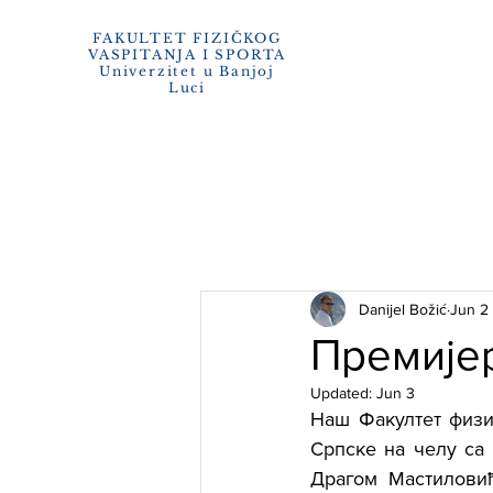
e-zaposl
FAKULTET FIZIČKOG
VA
SPITANJA I SPORTA
Univerzitet u Banjoj
O FAKU
Luci
Danijel Božić
Jun 2
Премијер
Updated:
Jun 3
Наш Факултет физич
Српске на челу са
Драгом Мастиловић