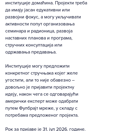
институције домаћина. Пројекти треба 
да имају јасан едукативни или 
развојни фокус, а могу укључивати 
активности попут организовања 
семинара и радионица, развоја 
наставних планова и програма, 
стручних консултација или 
одржавања предавања.
Институције могу предложити 
конкретног стручњака којег желе 
угостити, али то није обавезно – 
довољно је пријавити пројектну 
идеју, након чега се одговарајући 
амерички експерт може одабрати 
путем Фулбрајт мреже, у складу с 
потребама предложеног пројекта.
Рок за пријаве је 31. јул 2026. године.