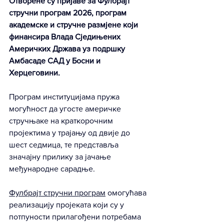
Отворене су пријаве за Фулбрајт 
стручни програм 2026, програм 
академске и стручне размјене који 
финансира Влада Сједињених 
Америчких Држава уз подршку 
Амбасаде САД у Босни и 
Херцеговини.
Програм институцијама пружа 
могућност да угосте америчке 
стручњаке на краткорочним 
пројектима у трајању од двије до 
шест седмица, те представља 
значајну прилику за јачање 
међународне сарадње.
Фулбрајт стручни програм
 омогућава 
реализацију пројеката који су у 
потпуности прилагођени потребама 