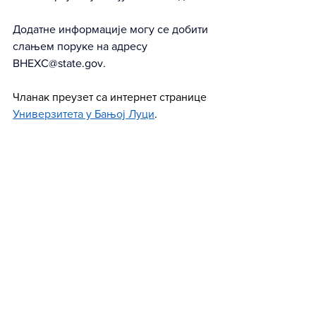
Додатне информације могу се добити 
слањем поруке на адресу 
BHEXC@state.gov
.
Чланак преузет са интернет странице 
Универзитета у Бањој Луци
.